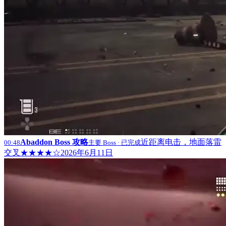
Abaddon Boss 攻略
近距离电击，地面落雷
00:48
主要 Boss
·
已完成
交叉
★★★★☆
2026年6月11日