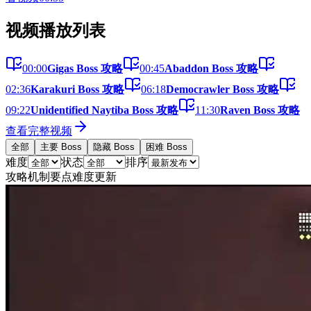
视频播放列表
00:00
Gigas Boss 攻略
00:45
Abaddon Boss 攻略
02:36
Karakuri Boss 攻略
06:18
Democrawler Boss 攻略
09:22
Unidentified Naytiba Boss 攻略
11:30
Raven Boss 攻略
查看完整视频
全部
主要 Boss
隐藏 Boss
困难 Boss
难度
状态
排序
攻略
机制要点
难度
更新