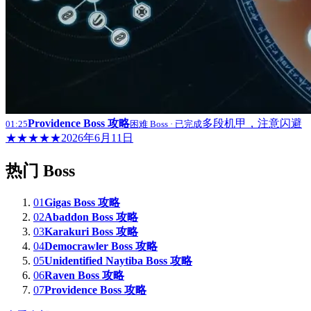
Providence Boss 攻略
多段机甲，注意闪避
01:25
困难 Boss
·
已完成
★★★★★
2026年6月11日
热门 Boss
01
Gigas Boss 攻略
02
Abaddon Boss 攻略
03
Karakuri Boss 攻略
04
Democrawler Boss 攻略
05
Unidentified Naytiba Boss 攻略
06
Raven Boss 攻略
07
Providence Boss 攻略