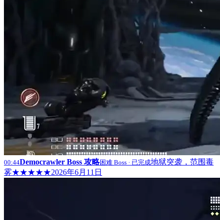
Democrawler Boss 攻略
地狱突袭，范围毒
00:44
困难 Boss
·
已完成
雾
★★★★★
2026年6月11日