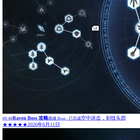
Raven Boss 攻略
空中连击，剑技头部
00:48
困难 Boss
·
已完成
★★★★★
2026年6月11日