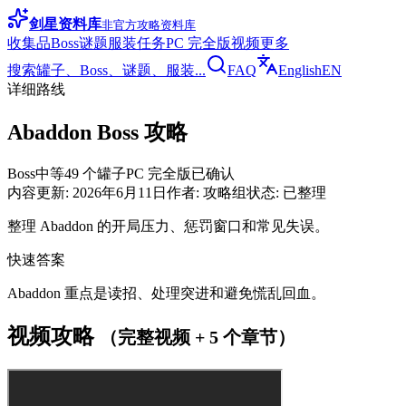
剑星资料库
非官方攻略资料库
收集品
Boss
谜题
服装
任务
PC 完全版
视频
更多
搜索罐子、Boss、谜题、服装...
FAQ
English
EN
详细路线
Abaddon Boss 攻略
Boss
中等
49 个罐子
PC 完全版已确认
内容更新
:
2026年6月11日
作者
:
攻略组
状态
:
已整理
整理 Abaddon 的开局压力、惩罚窗口和常见失误。
快速答案
Abaddon 重点是读招、处理突进和避免慌乱回血。
视频攻略
（完整视频 + 5 个章节）