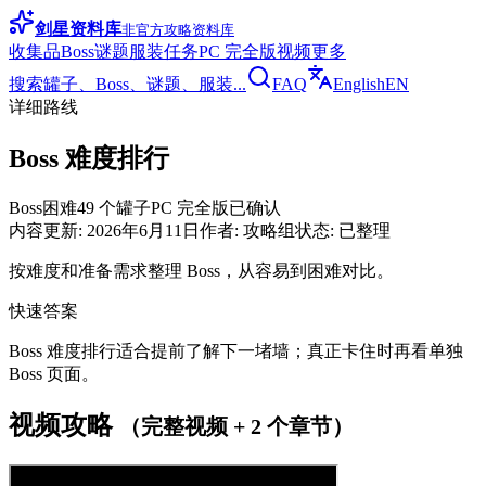
剑星资料库
非官方攻略资料库
收集品
Boss
谜题
服装
任务
PC 完全版
视频
更多
搜索罐子、Boss、谜题、服装...
FAQ
English
EN
详细路线
Boss 难度排行
Boss
困难
49 个罐子
PC 完全版已确认
内容更新
:
2026年6月11日
作者
:
攻略组
状态
:
已整理
按难度和准备需求整理 Boss，从容易到困难对比。
快速答案
Boss 难度排行适合提前了解下一堵墙；真正卡住时再看单独
Boss 页面。
视频攻略
（完整视频 + 2 个章节）