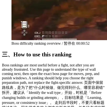
Boss difficulty ranking overview
/
暂停在
00:00:52
三、
How to use this ranking
Boss rankings are most useful before a fight, not after you are
already frustrated. Use this page to understand the type of wall
coming next, then open the exact boss page for moves, prep, and
punish windows. A ranking should help you choose the right
preparation path, not replace the fight-specific answer. 页面中保留
路线表，是为了把“什么时候做、做完得到什么、哪里容易错”
拆开。建议从「Identify the wall type」开始，时机是「Before
changing builds or grinding attempts」，目标结果是「Learning,
pressure, or consistency issue」。 走到后半段时，不要只看标题