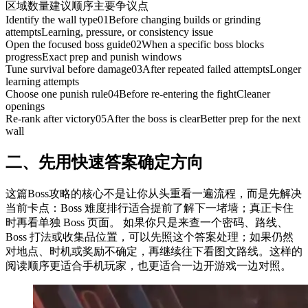
区域
数量
建议顺序
主要争议点
Identify the wall type
01
Before changing builds or grinding
attempts
Learning, pressure, or consistency issue
Open the focused boss guide
02
When a specific boss blocks
progress
Exact prep and punish windows
Tune survival before damage
03
After repeated failed attempts
Longer
learning attempts
Choose one punish rule
04
Before re-entering the fight
Cleaner
openings
Re-rank after victory
05
After the boss is clear
Better prep for the next
wall
二、
先用快速答案确定方向
这篇Boss攻略的核心不是让你从头重看一遍流程，而是先解决
当前卡点：Boss 难度排行适合提前了解下一堵墙；真正卡住
时再看单独 Boss 页面。 如果你只是来查一个密码、路线、
Boss 打法或收集品位置，可以先照这个答案处理；如果仍然
对地点、时机或奖励不确定，再继续往下看图文路线。这样的
阅读顺序更适合手机玩家，也更适合一边开游戏一边对照。