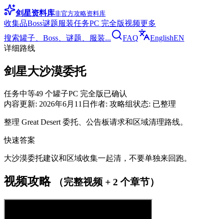
剑星资料库
非官方攻略资料库
收集品
Boss
谜题
服装
任务
PC 完全版
视频
更多
搜索罐子、Boss、谜题、服装...
FAQ
English
EN
详细路线
剑星大沙漠委托
任务
中等
49 个罐子
PC 完全版已确认
内容更新
:
2026年6月11日
作者
:
攻略组
状态
:
已整理
整理 Great Desert 委托、公告板请求和区域清理路线。
快速答案
大沙漠委托建议和区域收集一起清，不要单独来回跑。
视频攻略
（完整视频 + 2 个章节）