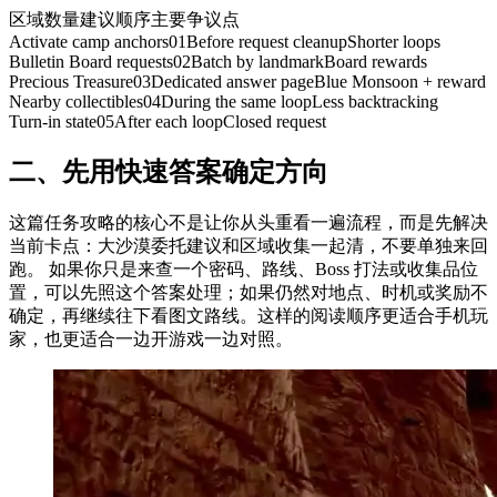
区域
数量
建议顺序
主要争议点
Activate camp anchors
01
Before request cleanup
Shorter loops
Bulletin Board requests
02
Batch by landmark
Board rewards
Precious Treasure
03
Dedicated answer page
Blue Monsoon + reward
Nearby collectibles
04
During the same loop
Less backtracking
Turn-in state
05
After each loop
Closed request
二、
先用快速答案确定方向
这篇任务攻略的核心不是让你从头重看一遍流程，而是先解决
当前卡点：大沙漠委托建议和区域收集一起清，不要单独来回
跑。 如果你只是来查一个密码、路线、Boss 打法或收集品位
置，可以先照这个答案处理；如果仍然对地点、时机或奖励不
确定，再继续往下看图文路线。这样的阅读顺序更适合手机玩
家，也更适合一边开游戏一边对照。