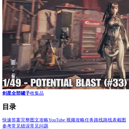
剑星全部罐子
收集品
目录
快速答案
完整图文攻略
YouTube 视频攻略
任务路线
路线表
截图
参考
常见错误
常见问题