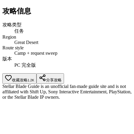
攻略信息
攻略类型
任务
Region
Great Desert
Route style
Camp + request sweep
版本
PC 完全版
收藏攻略
分享攻略
1.2K
Stellar Blade Guide is an unofficial fan-made guide site and is not
affiliated with Shift Up, Sony Interactive Entertainment, PlayStation,
or the Stellar Blade IP owners.