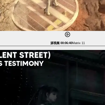
源视频 00:06:40
Matrix 11